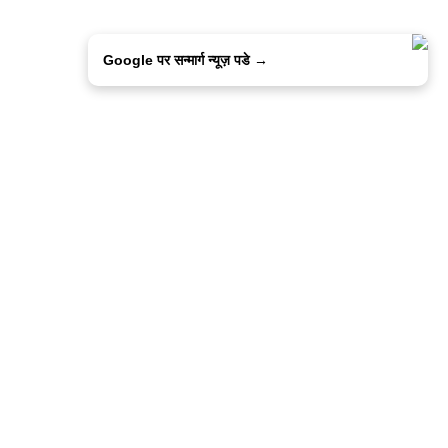
Google पर सन्मार्ग न्यूज़ पडे →
ालिसी
कांटेक्ट उस
सन्मार्ग में करियर
हमारे साथ बिज्ञापन
इतर इनफार्मेशन
कोड ऑफ़ एथिक्स
© 2015-2025 Sanmarg Hindi Daily