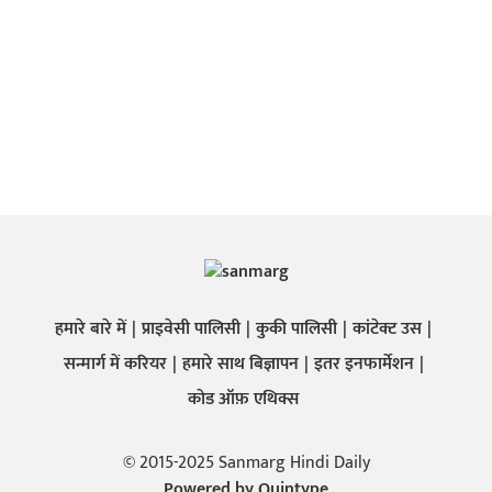
हमारे बारे में
प्राइवेसी पालिसी
कुकी पालिसी
कांटेक्ट उस
सन्मार्ग में करियर
हमारे साथ बिज्ञापन
इतर इनफार्मेशन
कोड ऑफ़ एथिक्स
© 2015-2025 Sanmarg Hindi Daily
Powered by
Quintype