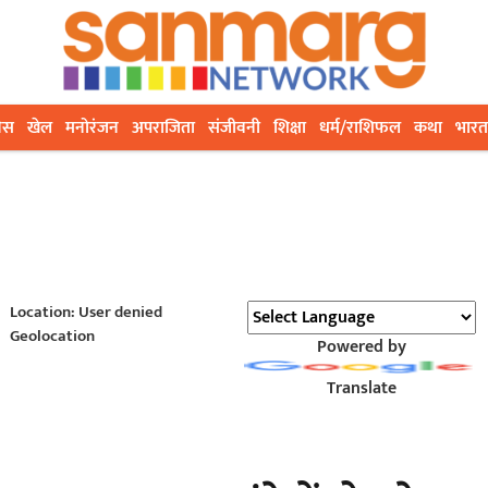
ेस
खेल
मनोरंजन
अपराजिता
संजीवनी
शिक्षा
धर्म/राशिफल
कथा
भारत
Location: User denied
Geolocation
Powered by
Translate