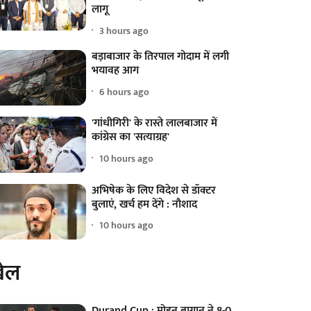
लागू
3 hours ago
बड़ाबाजार के तिरपाल गोदाम में लगी
भयावह आग
6 hours ago
'गांधीगिरी' के रास्ते लालबाजार में
कांग्रेस का 'सत्याग्रह'
10 hours ago
अभिषेक के लिए विदेश से डॉक्टर
बुलाएं, खर्च हम देंगे : नौशाद
10 hours ago
ेल
Durand Cup : मोहन बागान ने 8-0