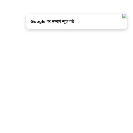
Google पर सन्मार्ग न्यूज़ पडे →
ालिसी
कांटेक्ट उस
सन्मार्ग में करियर
हमारे साथ बिज्ञापन
इतर इनफार्मेशन
कोड ऑफ़ एथिक्स
© 2015-2025 Sanmarg Hindi Daily