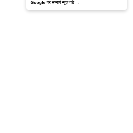
Google पर सन्मार्ग न्यूज़ पडे →
ालिसी
कांटेक्ट उस
सन्मार्ग में करियर
हमारे साथ बिज्ञापन
इतर इनफार्मेशन
कोड ऑफ़ एथिक्स
© 2015-2025 Sanmarg Hindi Daily
Powered by
Quintype