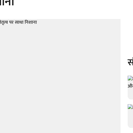
शाना
स