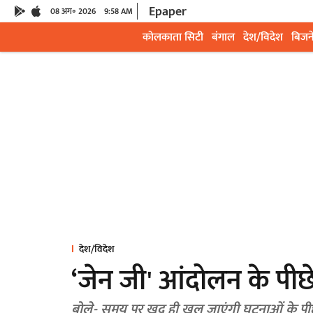
Epaper
08 अग॰ 2026
9:58 AM
कोलकाता सिटी
बंगाल
देश/विदेश
बिजन
देश/विदेश
‘जेन जी' आंदोलन के पीछे
बोले- समय पर खुद ही खुल जाएंगी घटनाओं के पी