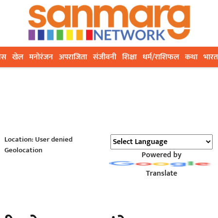
ेस
खेल
मनोरंजन
अपराजिता
संजीवनी
शिक्षा
धर्म/राशिफल
कथा
भारत
Location: User denied
Geolocation
Powered by
Translate