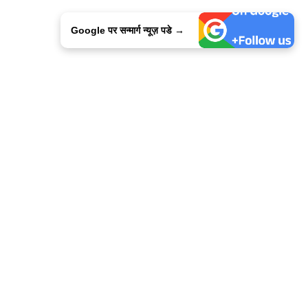
Google पर सन्मार्ग न्यूज़ पडे →
ालिसी
कांटेक्ट उस
सन्मार्ग में करियर
हमारे साथ बिज्ञापन
इतर इनफार्मेशन
कोड ऑफ़ एथिक्स