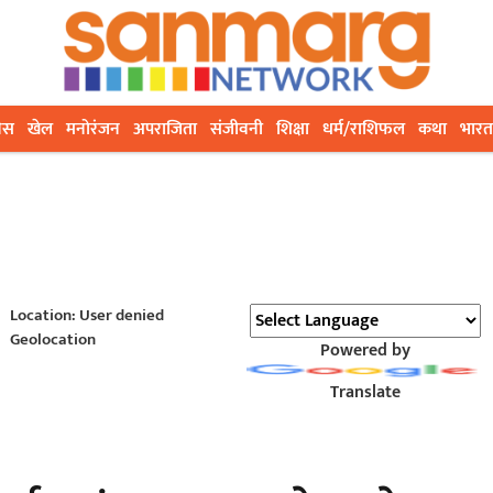
ेस
खेल
मनोरंजन
अपराजिता
संजीवनी
शिक्षा
धर्म/राशिफल
कथा
भारत
Location: User denied
Geolocation
Powered by
Translate