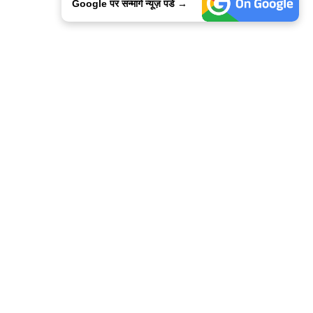
Google पर सन्मार्ग न्यूज़ पडे →
ालिसी
कांटेक्ट उस
सन्मार्ग में करियर
हमारे साथ बिज्ञापन
इतर इनफार्मेशन
कोड ऑफ़ एथिक्स
© 2015-2025 Sanmarg Hindi Daily