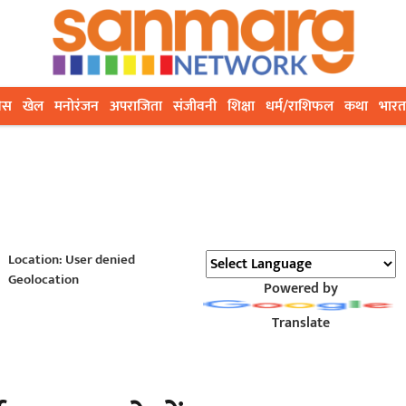
ेस
खेल
मनोरंजन
अपराजिता
संजीवनी
शिक्षा
धर्म/राशिफल
कथा
भारत
Location: User denied
Geolocation
Powered by
Translate