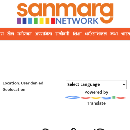
ेस
खेल
मनोरंजन
अपराजिता
संजीवनी
शिक्षा
धर्म/राशिफल
कथा
भारत
Location: User denied
Geolocation
Powered by
Translate