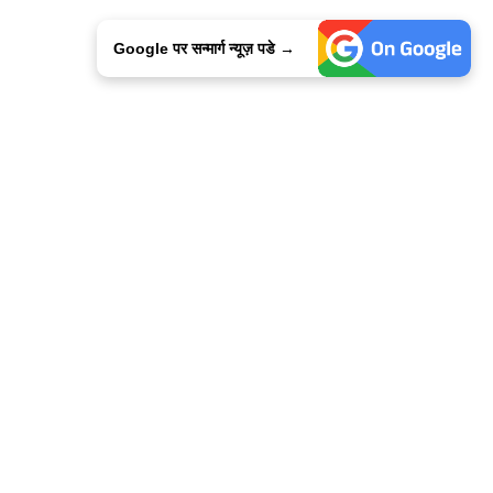
Google पर सन्मार्ग न्यूज़ पडे →
ालिसी
कांटेक्ट उस
सन्मार्ग में करियर
हमारे साथ बिज्ञापन
इतर इनफार्मेशन
कोड ऑफ़ एथिक्स