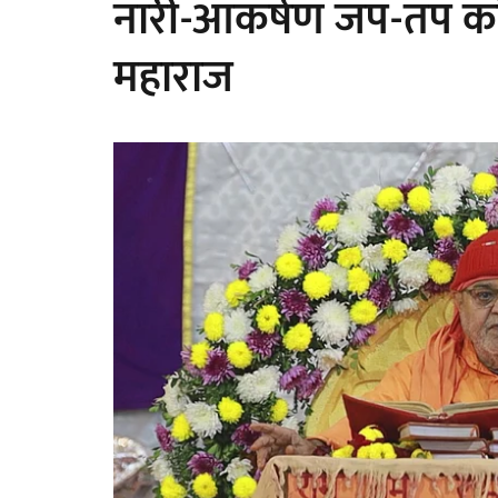
नारी-आकर्षण जप-तप को न
महाराज