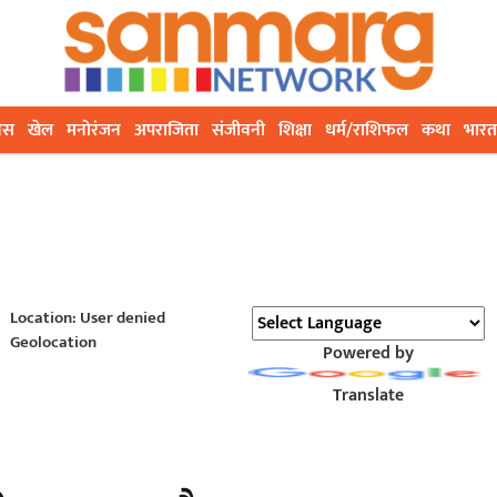
ेस
खेल
मनोरंजन
अपराजिता
संजीवनी
शिक्षा
धर्म/राशिफल
कथा
भारत
Location: User denied
Geolocation
Powered by
Translate