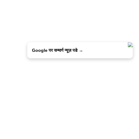
Google पर सन्मार्ग न्यूज़ पडे →
ालिसी
कांटेक्ट उस
सन्मार्ग में करियर
हमारे साथ बिज्ञापन