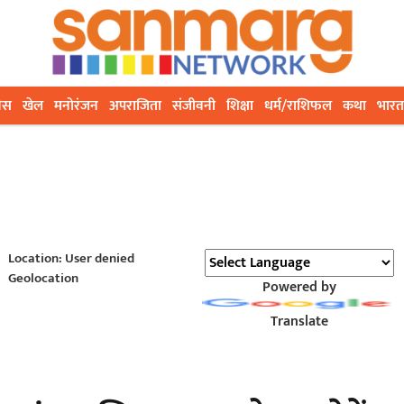
ेस
खेल
मनोरंजन
अपराजिता
संजीवनी
शिक्षा
धर्म/राशिफल
कथा
भारत
Location: User denied
Geolocation
Powered by
Translate