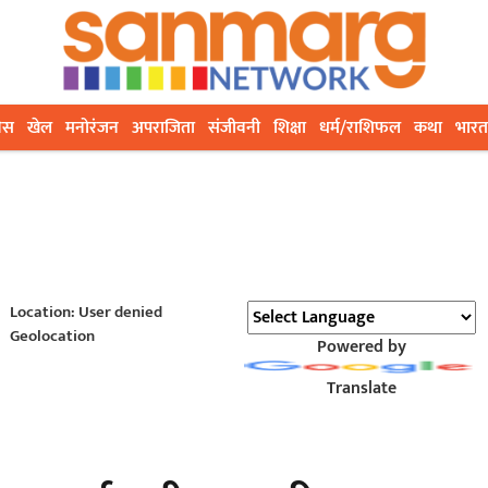
ेस
खेल
मनोरंजन
अपराजिता
संजीवनी
शिक्षा
धर्म/राशिफल
कथा
भारत
Location: User denied
Geolocation
Powered by
Translate