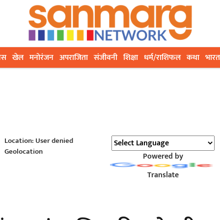
ेस
खेल
मनोरंजन
अपराजिता
संजीवनी
शिक्षा
धर्म/राशिफल
कथा
भारत
Location: User denied
Geolocation
Powered by
Translate