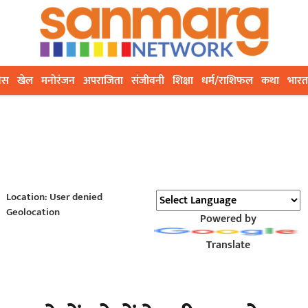
ेस
खेल
मनोरंजन
अपराजिता
संजीवनी
शिक्षा
धर्म/राशिफल
कथा
भारत
Location: User denied
Geolocation
Powered by
Translate