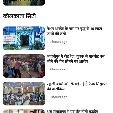
कोलकाता सिटी
पेंशन अपडेट के नाम पर वृद्ध से 16 लाख
रुपये की ठगी
3 hours ago
भवानीपुर में रोड रेज, युवक से मारपीट कर
सोने की चेन छीनने का आरोप
9 hours ago
स्कूली बच्चों को सिखाई गईं ट्रैफिक सिग्नल्स
की बारीकियां
9 hours ago
अब संग्रहालय में प्रदर्शित होगी बुद्धदेव