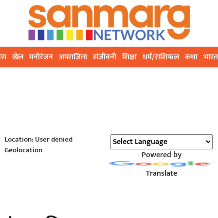
ेस
खेल
मनोरंजन
अपराजिता
संजीवनी
शिक्षा
धर्म/राशिफल
कथा
भारत
Location: User denied
Geolocation
Powered by
Translate