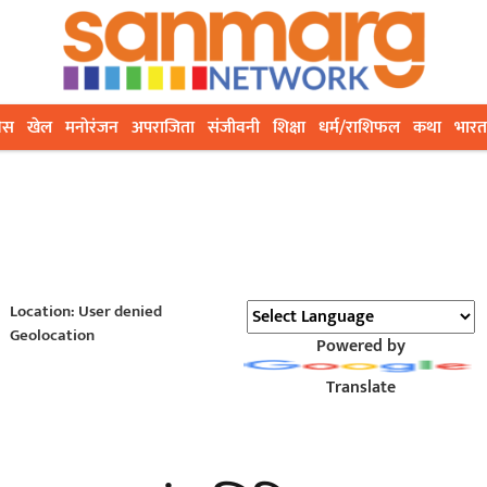
ेस
खेल
मनोरंजन
अपराजिता
संजीवनी
शिक्षा
धर्म/राशिफल
कथा
भारत
Location: User denied
Geolocation
Powered by
Translate