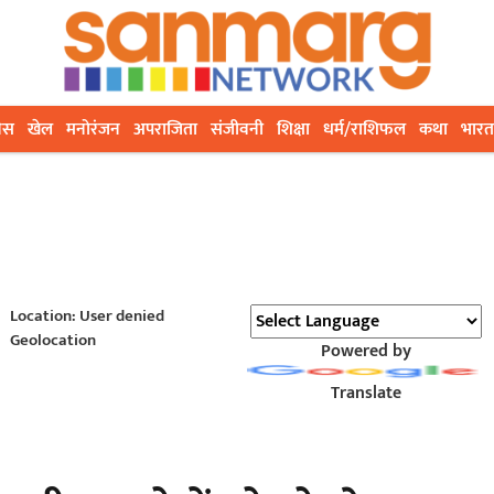
ेस
खेल
मनोरंजन
अपराजिता
संजीवनी
शिक्षा
धर्म/राशिफल
कथा
भारत
Location: User denied
Geolocation
Powered by
Translate