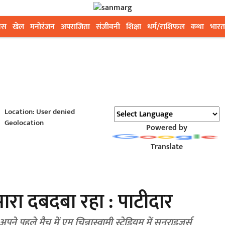
ेस
खेल
मनोरंजन
अपराजिता
संजीवनी
शिक्षा
धर्म/राशिफल
कथा
भारत
Location: User denied
Geolocation
Powered by
Translate
 हमारा दबदबा रहा : पाटीदार
पने पहले मैच में एम चिन्नास्वामी स्टेडियम में सनराइजर्स