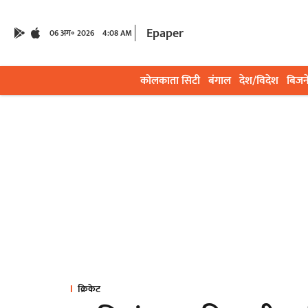
Epaper
06 अग॰ 2026
4:08 AM
कोलकाता सिटी
बंगाल
देश/विदेश
बिजन
क्रिकेट