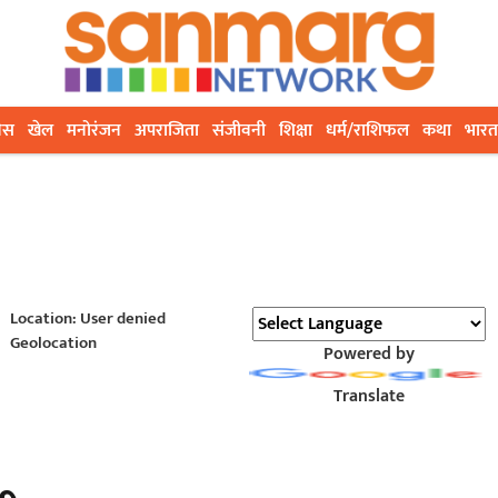
ेस
खेल
मनोरंजन
अपराजिता
संजीवनी
शिक्षा
धर्म/राशिफल
कथा
भारत
Location: User denied
Geolocation
Powered by
Translate