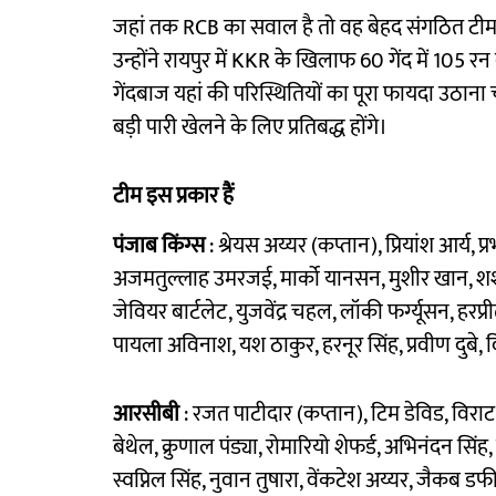
जहां तक RCB का सवाल है तो वह बेहद संगठित टीम नज
उन्होंने रायपुर में KKR के खिलाफ 60 गेंद में 105
गेंदबाज यहां की परिस्थितियों का पूरा फायदा उठाना
बड़ी पारी खेलने के लिए प्रतिबद्ध होंगे।
टीम इस प्रकार हैं
पंजाब किंग्स
: श्रेयस अय्यर (कप्तान), प्रियांश आर्य,
अजमतुल्लाह उमरजई, मार्को यानसन, मुशीर खान, शशांक 
जेवियर बार्टलेट, युजवेंद्र चहल, लॉकी फर्ग्यूसन, हर
पायला अविनाश, यश ठाकुर, हरनूर सिंह, प्रवीण दुबे
आरसीबी
: रजत पाटीदार (कप्तान), टिम डेविड, विरा
बेथेल, क्रुणाल पंड्या, रोमारियो शेफर्ड, अभिनंदन सि
स्वप्निल सिंह, नुवान तुषारा, वेंकटेश अय्यर, जैकब ड