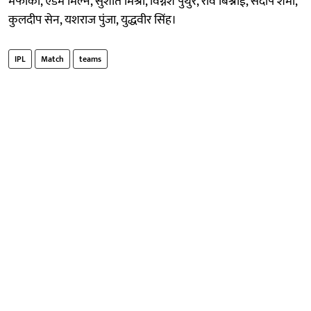
मफाका, एडम मिल्ने, सुशांत मिश्रा, विग्नेश पुथुर, रवि बिश्नोई, संदीप शर्मा,
कुलदीप सेन, यशराज पुंजा, युद्धवीर सिंह।
IPL
Match
teams