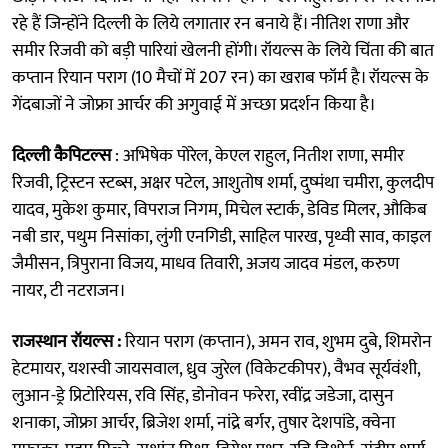
रहे हैं जिन्होंने दिल्ली के लिये लगातार रन बनाये हैं। नीतिश राणा और
समीर रिजवी को बड़ी पारियां खेलनी होंगी। रॉयल्स के लिये चिंता की बात
कप्तान रियान पराग (10 मैचों में 207 रन) का खराब फॉर्म है। रॉयल्स के
गेंदबाजों ने जोफ्रा आर्चर की अगुवाई में अच्छा प्रदर्शन किया है।
दिल्ली कैपिटल्स
: अभिषेक पोरेल, केएल राहुल, नितीश राणा, समीर
रिजवी, ट्रिस्टन स्टब्स, अक्षर पटेल, आशुतोष शर्मा, दुष्मंथा चमीरा, कुलदीप
यादव, मुकेश कुमार, विपराज निगम, मिचेल स्टार्क, डेविड मिलर, औकिब
नबी डार, पथुम निसांका, लुंगी एनगिडी, साहिल पारख, पृथ्वी साव, काइल
जैमीसन, त्रिपुराना विजय, माधव तिवारी, अजय जादव मंडल, करुण
नायर, टी नटराजन।
राजस्थान रॉयल्स :
रियान पराग (कप्तान), अमन राव, शुभम दुबे, शिमरोन
हेटमायर, यशस्वी जायसवाल, ध्रुव जुरेल (विकेटकीपर), वैभव सूर्यवंशी,
लुआन-ड्रे प्रिटोरियस, रवि सिंह, डोनोवन फरेरा, रवींद्र जडेजा, दासुन
शनाका, जोफ्रा आर्चर, ब्रिजेश शर्मा, नांद्रे बर्गर, तुषार देशपांडे, क्वेना