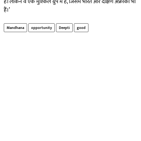
हैं। लेकिन वे एक मुश्किल ग्रुप में हैं, जिसमें भारत और दक्षिण अफ्रीका भी
हैं।’
Mandhana
opportunity
Deepti
good