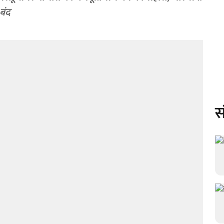
बंद
स