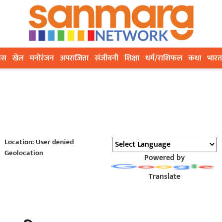
ेस
खेल
मनोरंजन
अपराजिता
संजीवनी
शिक्षा
धर्म/राशिफल
कथा
भारत
Location: User denied
Geolocation
Powered by
Translate