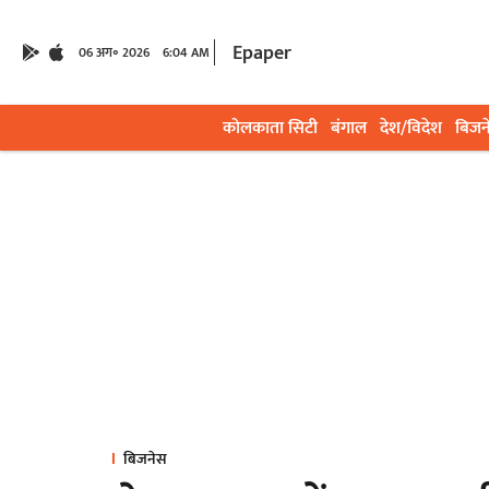
Epaper
06 अग॰ 2026
6:04 AM
कोलकाता सिटी
बंगाल
देश/विदेश
बिजन
बिजनेस