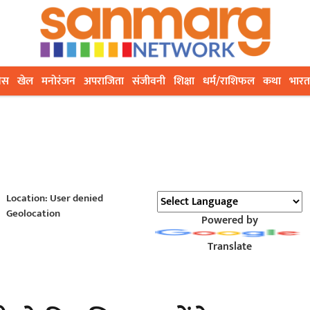
ेस
खेल
मनोरंजन
अपराजिता
संजीवनी
शिक्षा
धर्म/राशिफल
कथा
भारत
Location: User denied
Geolocation
Powered by
Translate