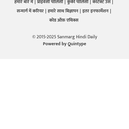
हमारे बारे में
प्राइवेसी पालिसी
कुकी पालिसी
कांटेक्ट उस
सन्मार्ग में करियर
हमारे साथ बिज्ञापन
इतर इनफार्मेशन
कोड ऑफ़ एथिक्स
© 2015-2025 Sanmarg Hindi Daily
Powered by
Quintype