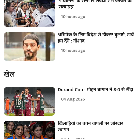
'गांधीगिरी' के रास्ते लालबाजार में कांग्रेस का
'सत्याग्रह'
10 hours ago
अभिषेक के लिए विदेश से डॉक्टर बुलाएं, खर्च
हम देंगे : नौशाद
10 hours ago
खेल
Durand Cup : मोहन बागान ने 8-0 से रौंदा
04 Aug 2026
खिलाड़ियों का वतन वापसी पर जोरदार
स्वागत