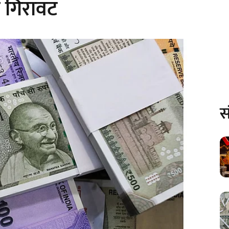
न गिरावट
स