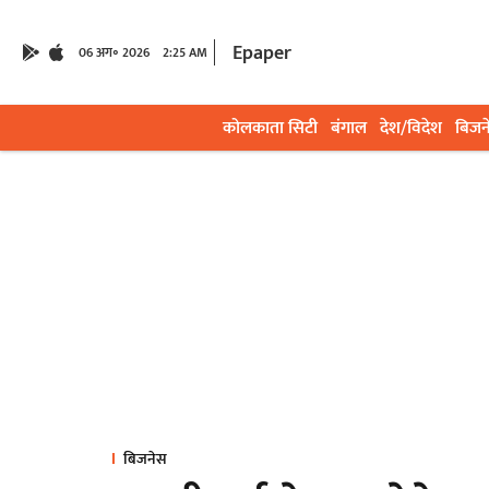
Epaper
06 अग॰ 2026
2:25 AM
कोलकाता सिटी
बंगाल
देश/विदेश
बिजन
बिजनेस