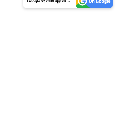
Google पर सन्मार्ग न्यूज़ पडे →
ालिसी
कांटेक्ट उस
सन्मार्ग में करियर
हमारे साथ बिज्ञापन
इतर इनफार्मेशन
कोड ऑफ़ एथिक्स
© 2015-2025 Sanmarg Hindi Daily