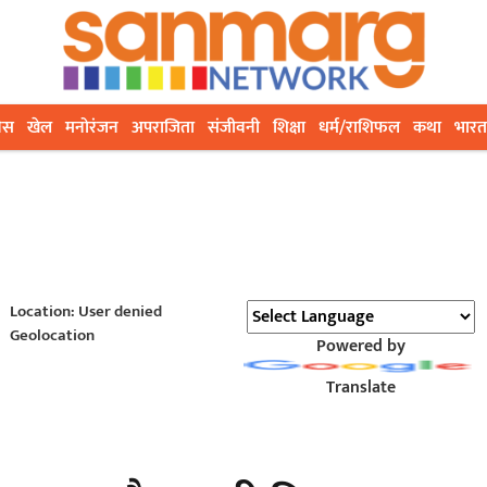
ेस
खेल
मनोरंजन
अपराजिता
संजीवनी
शिक्षा
धर्म/राशिफल
कथा
भारत
Location: User denied
Geolocation
Powered by
Translate