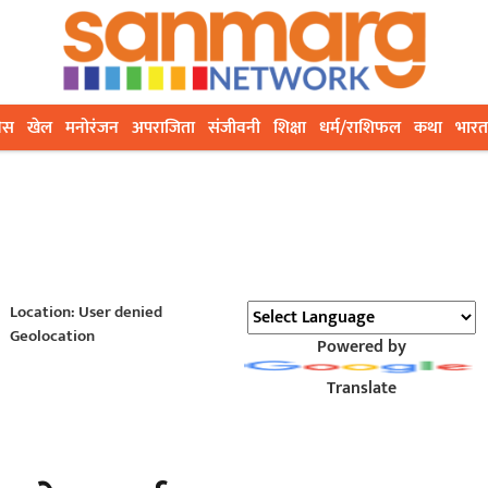
ेस
खेल
मनोरंजन
अपराजिता
संजीवनी
शिक्षा
धर्म/राशिफल
कथा
भारत
Location: User denied
Geolocation
Powered by
Translate