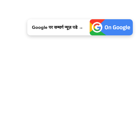
Google पर सन्मार्ग न्यूज़ पडे →
ालिसी
कांटेक्ट उस
सन्मार्ग में करियर
हमारे साथ बिज्ञापन