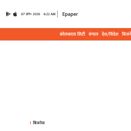
Epaper
07 अग॰ 2026
6:22 AM
कोलकाता सिटी
बंगाल
देश/विदेश
बिजन
बिजनेस