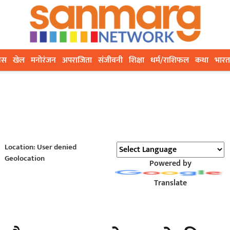
ेस
खेल
मनोरंजन
अपराजिता
संजीवनी
शिक्षा
धर्म/राशिफल
कथा
भारत
Location: User denied
Geolocation
Powered by
Translate