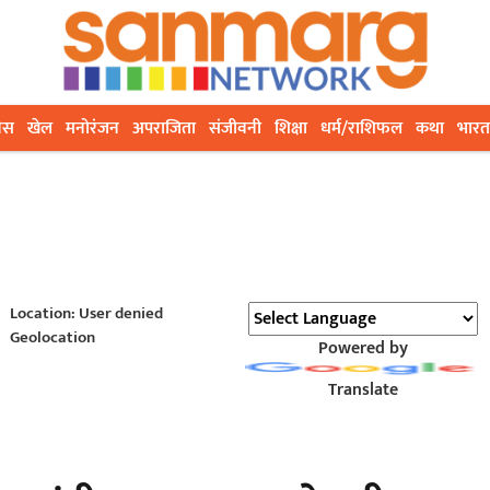
ेस
खेल
मनोरंजन
अपराजिता
संजीवनी
शिक्षा
धर्म/राशिफल
कथा
भारत
Location: User denied
Geolocation
Powered by
Translate