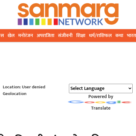
ेस
खेल
मनोरंजन
अपराजिता
संजीवनी
शिक्षा
धर्म/राशिफल
कथा
भारत
Location: User denied
Geolocation
Powered by
Translate