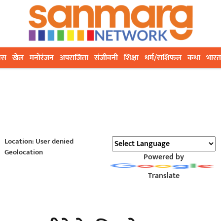
ेस
खेल
मनोरंजन
अपराजिता
संजीवनी
शिक्षा
धर्म/राशिफल
कथा
भारत
Location: User denied
Geolocation
Powered by
Translate