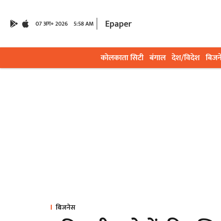
Epaper
07 अग॰ 2026
5:58 AM
कोलकाता सिटी
बंगाल
देश/विदेश
बिजन
बिजनेस