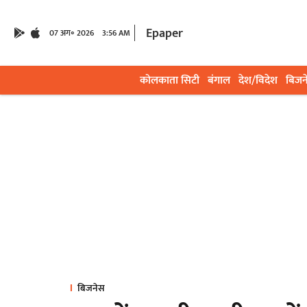
Epaper
07 अग॰ 2026
3:56 AM
कोलकाता सिटी
बंगाल
देश/विदेश
बिजन
बिजनेस