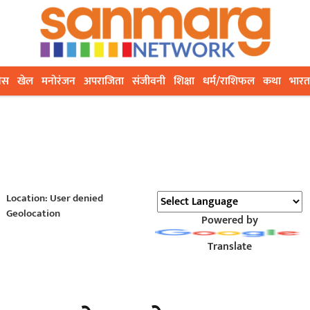
ेस
खेल
मनोरंजन
अपराजिता
संजीवनी
शिक्षा
धर्म/राशिफल
कथा
भारत
Location: User denied
Geolocation
Powered by
Translate