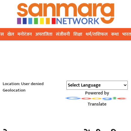
ेस
खेल
मनोरंजन
अपराजिता
संजीवनी
शिक्षा
धर्म/राशिफल
कथा
भारत
Location: User denied
Geolocation
Powered by
Translate