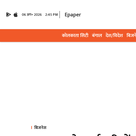
Epaper
06 अग॰ 2026
2:45 PM
कोलकाता सिटी
बंगाल
देश/विदेश
बिजन
बिजनेस