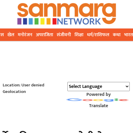
ेस
खेल
मनोरंजन
अपराजिता
संजीवनी
शिक्षा
धर्म/राशिफल
कथा
भारत
Location: User denied
Geolocation
Powered by
Translate