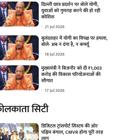
दिल्ली छात्र प्रदर्शन पर बोले योगी,
युवाओं को गुमराह करने की हो रही
कोशिश
21 Jul 2026
बुलंदशहर में योगी का विपक्ष पर हमला,
बोले- अब न दंगा है, न कर्फ्यू
18 Jul 2026
मुख्यमंत्री ने बिजनौर को दी ₹1,003
करोड़ की विकास परियोजनाओं की
सौगात
17 Jul 2026
ोलकाता सिटी
डिजिटल ट्रांसपोर्ट सिस्टम की ओर
पश्चिम बंगाल, CMVR होगा पूरी तरह
लागू