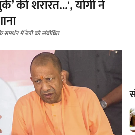
र्के’ की शरारत...', योगी ने
शाना
े समर्थन में रैली को संबोधित
स