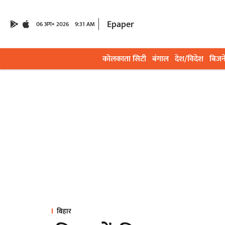
Epaper
06 अग॰ 2026
9:31 AM
कोलकाता सिटी
बंगाल
देश/विदेश
बिजन
बिहार