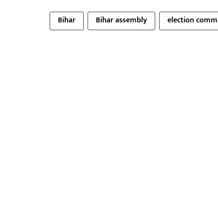
Bihar
Bihar assembly
election commi