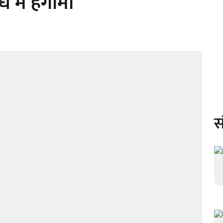
में हंगामा
स