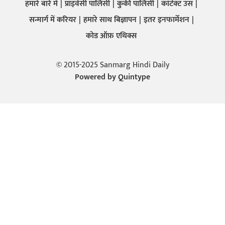
हमारे बारे में
प्राइवेसी पालिसी
कुकी पालिसी
कांटेक्ट उस
सन्मार्ग में करियर
हमारे साथ बिज्ञापन
इतर इनफार्मेशन
कोड ऑफ़ एथिक्स
© 2015-2025 Sanmarg Hindi Daily
Powered by
Quintype