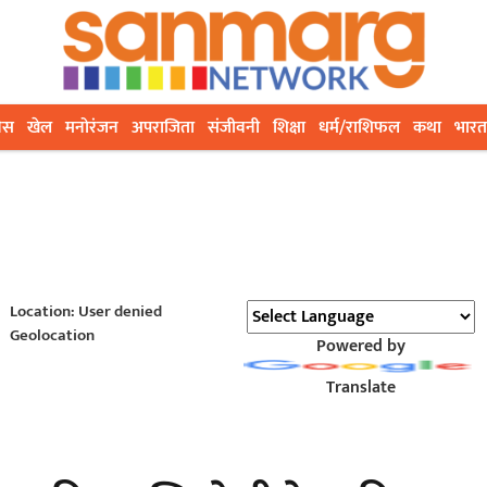
ेस
खेल
मनोरंजन
अपराजिता
संजीवनी
शिक्षा
धर्म/राशिफल
कथा
भारत
Location: User denied
Geolocation
Powered by
Translate