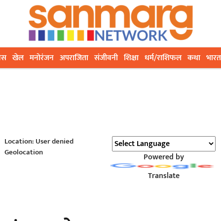
ेस
खेल
मनोरंजन
अपराजिता
संजीवनी
शिक्षा
धर्म/राशिफल
कथा
भारत
Location: User denied
Geolocation
Powered by
Translate