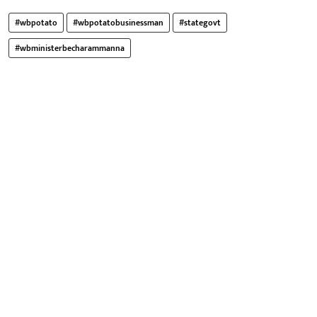
#wbpotato
#wbpotatobusinessman
#stategovt
#wbministerbecharammanna