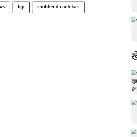
ews
bjp
shubhendu adhikari
ख