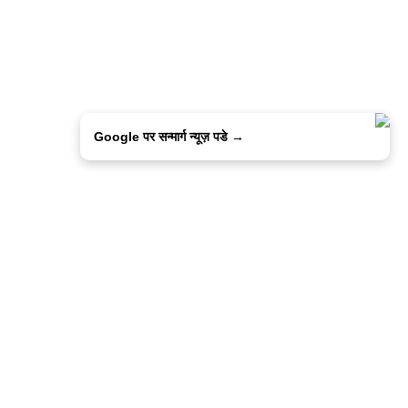
Google पर सन्मार्ग न्यूज़ पडे →
ालिसी
कांटेक्ट उस
सन्मार्ग में करियर
हमारे साथ बिज्ञापन