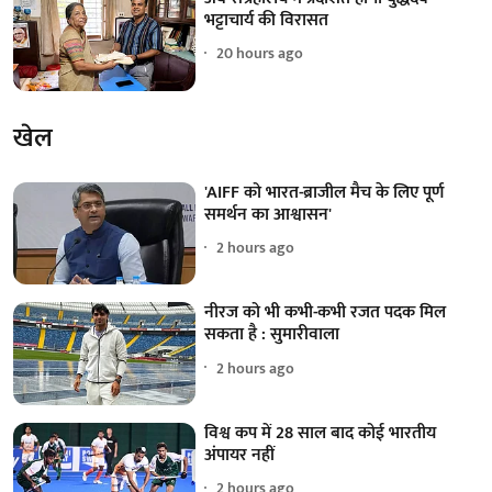
भट्टाचार्य की विरासत
20 hours ago
खेल
'AIFF को भारत-ब्राजील मैच के लिए पूर्ण
समर्थन का आश्वासन'
2 hours ago
नीरज को भी कभी-कभी रजत पदक मिल
सकता है : सुमारीवाला
2 hours ago
विश्व कप में 28 साल बाद कोई भारतीय
अंपायर नहीं
2 hours ago