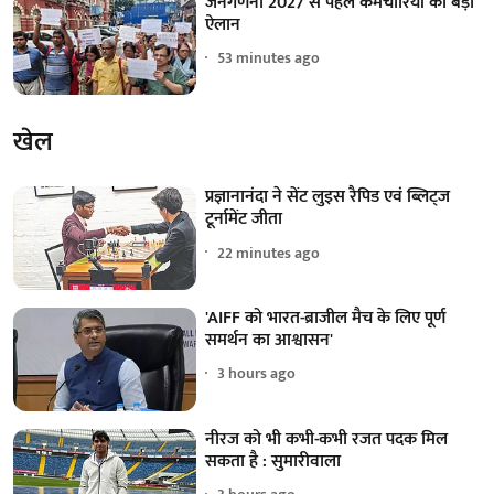
जनगणना 2027 से पहले कर्मचारियों का बड़ा
ऐलान
53 minutes ago
खेल
प्रज्ञानानंदा ने सेंट लुइस रैपिड एवं ब्लिट्ज
टूर्नामेंट जीता
22 minutes ago
'AIFF को भारत-ब्राजील मैच के लिए पूर्ण
समर्थन का आश्वासन'
3 hours ago
नीरज को भी कभी-कभी रजत पदक मिल
सकता है : सुमारीवाला