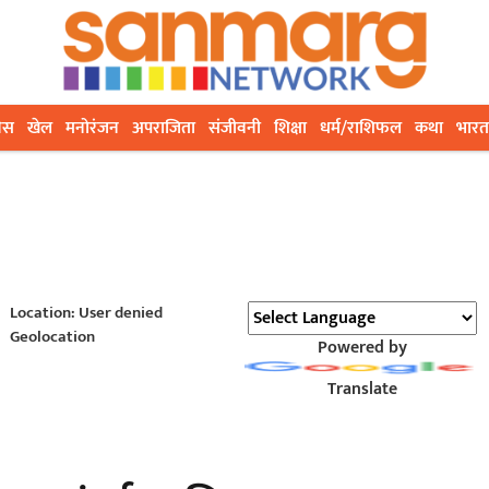
ेस
खेल
मनोरंजन
अपराजिता
संजीवनी
शिक्षा
धर्म/राशिफल
कथा
भारत
Location: User denied
Geolocation
Powered by
Translate