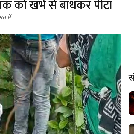
ुवक को खंभे से बांधकर पीटा
त में
स