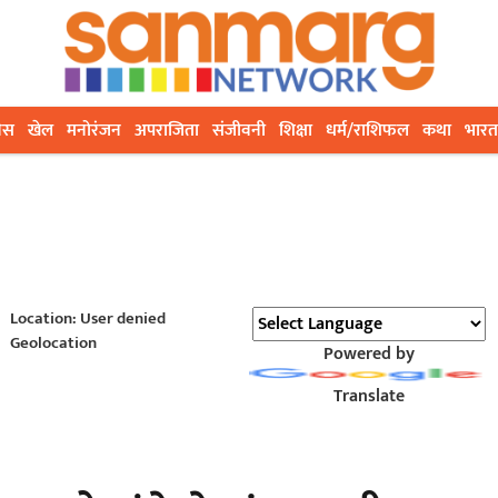
ेस
खेल
मनोरंजन
अपराजिता
संजीवनी
शिक्षा
धर्म/राशिफल
कथा
भारत
Location: User denied
Geolocation
Powered by
Translate