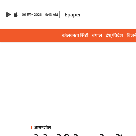
Epaper
06 अग॰ 2026
9:43 AM
कोलकाता सिटी
बंगाल
देश/विदेश
बिजन
आसनसोल